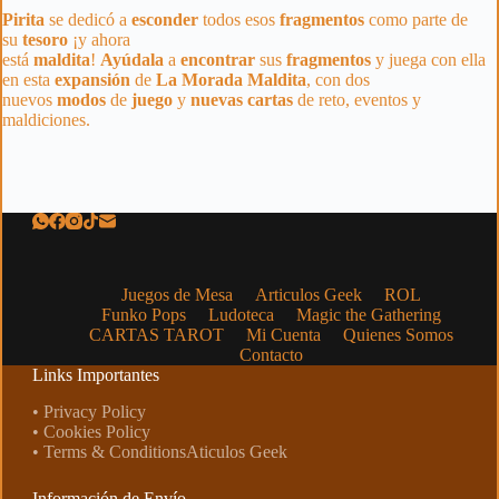
Pirita
se dedicó a
esconder
todos esos
fragmentos
como parte de
su
tesoro
¡y ahora
está
maldita
!
Ayúdala
a
encontrar
sus
fragmentos
y juega con ella
en esta
expansión
de
La Morada Maldita
, con dos
nuevos
modos
de
juego
y
nuevas
cartas
de reto, eventos y
maldiciones.
Juegos de Mesa
Articulos Geek
ROL
Funko Pops
Ludoteca
Magic the Gathering
CARTAS TAROT
Mi Cuenta
Quienes Somos
Contacto
Links Importantes
• Privacy Policy
• Cookies Policy
• Terms & ConditionsAticulos Geek
Información de Envío