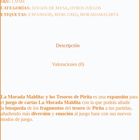
SKU:
LMME
Pirita
CATEGORÍAS:
JUEGOS DE MESA
,
OTROS JUEGOS
cantidad
ETIQUETAS:
EXPANSION
,
MERCURIO
,
MORADAMALDITA
Descripción
Valoraciones (0)
La Morada Maldita: y los Tesoros de Pirita
es una
expansión
para
el
juego de cartas La Morada Maldita
con la que podrás añadir
la
búsqueda
de los
fragmentos
del
tesoro
de
Pirita
a tus partidas,
añadiendo más
diversión
y
emoción
al juego base con sus nuevos
modos de juego.