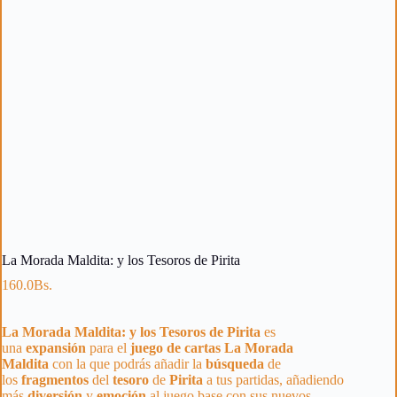
La Morada Maldita: y los Tesoros de Pirita
160.0
Bs.
La Morada Maldita: y los Tesoros de Pirita
es
una
expansión
para el
juego de cartas La Morada
Maldita
con la que podrás añadir la
búsqueda
de
los
fragmentos
del
tesoro
de
Pirita
a tus partidas, añadiendo
más
diversión
y
emoción
al juego base con sus nuevos