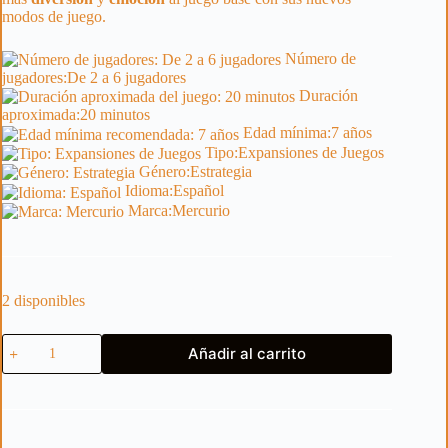
modos de juego.
Número de
jugadores:
De 2 a 6 jugadores
Duración
aproximada:
20 minutos
Edad mínima:
7 años
Tipo:
Expansiones de Juegos
Género:
Estrategia
Idioma:
Español
Marca:
Mercurio
2 disponibles
La
Añadir al carrito
Morada
Maldita:
y
los
Tesoros
de