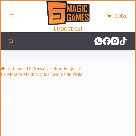
S
a
0.0
Bs.
l
Carro
t
de
a
LUDOTECA!
compra
r
a
l
c
o
n
t
Inicio
Juegos De Mesa
Otros Juegos
e
La Morada Maldita: y los Tesoros de Pirita
n
i
d
o