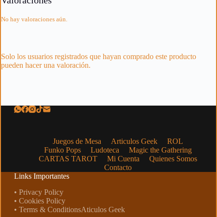
Valoraciones
No hay valoraciones aún.
Solo los usuarios registrados que hayan comprado este producto
pueden hacer una valoración.
Juegos de Mesa
Articulos Geek
ROL
Funko Pops
Ludoteca
Magic the Gathering
CARTAS TAROT
Mi Cuenta
Quienes Somos
Contacto
Links Importantes
• Privacy Policy
• Cookies Policy
• Terms & ConditionsAticulos Geek