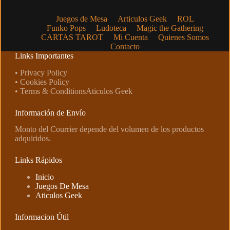
Juegos de Mesa
Articulos Geek
ROL
Funko Pops
Ludoteca
Magic the Gathering
CARTAS TAROT
Mi Cuenta
Quienes Somos
Contacto
Links Importantes
• Privacy Policy
• Cookies Policy
• Terms & ConditionsAticulos Geek
Información de Envío
Monto del Courrier depende del volumen de los productos
adquiridos.
Links Rápidos
Inicio
Juegos De Mesa
Aticulos Geek
Informacion Útil