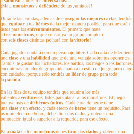
a
sabotear
a nuestros
adversarios
…
¡Mata
monstruos
y
defiéndete
de tus ¿amigos?!
Durante las partidas, además de conseguir las
mejores
cartas
, tendrás
que
equipar
a tus
héroes
de la mejor manera posible, para que estén
listos para los
enfrentamientos
. El primero que mate
a
tres
monstruos
, o que construya un grupo completo
con
seis
clases
distintas ¡se hará con la
victoria
!
Cada jugador contará con un personaje
líder
. Cada carta de líder tiene
una
clase
y una
habilidad
que te da una ventaja sobre tus oponentes.
Tanto si te gustan los luchadores, los bardos, los magos o los ladrones,
encontrarás un líder de grupo adecuado a tu estilo de juego, pero elige
con cuidado, ¡porque sólo tendrás un
líder
de grupo para toda
la
partida
!
En las filas de tu equipo tendrás que reunir a los más
valientes
aventureros
, listos para atacar a los monstruos. El juego
incluye más de
40 héroes únicos
. Cada carta de héroe tiene
una
clase
y un
efecto
, y cada efecto de
héroe
tiene un requisito. Para
usar un efecto de héroe, debes tirar dos dados y obtener una
puntuación igual o superior a la requerida para ese efecto.
Para
matar
a los
monstruos
debes
tirar
dos
dados
y obtener una