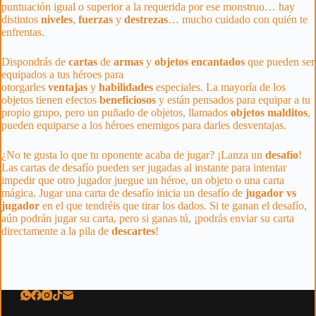
puntuación igual o superior a la requerida por ese monstruo… hay
distintos
niveles
,
fuerzas
y
destrezas
… mucho cuidado con quién te
enfrentas.
Dispondrás de
cartas
de
armas
y
objetos
encantados
que pueden ser
equipados a tus héroes para
otorgarles
ventajas
y
habilidades
especiales. La mayoría de los
objetos tienen efectos
beneficiosos
y están pensados para equipar a tu
propio grupo, pero un puñado de objetos, llamados
objetos
malditos
,
pueden equiparse a los héroes enemigos para darles desventajas.
¿No te gusta lo que tu oponente acaba de jugar? ¡Lanza un
desafío
!
Las cartas de desafío pueden ser jugadas al instante para intentar
impedir que otro jugador juegue un héroe, un objeto o una carta
mágica. Jugar una carta de desafío inicia un desafío de
jugador vs
jugador
en el que tendréis que tirar los dados. Si te ganan el desafío,
aún podrán jugar su carta, pero si ganas tú, ¡podrás enviar su carta
directamente a la pila de
descartes
!