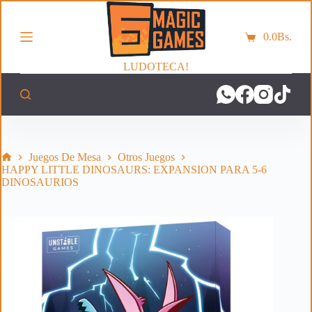
S
a
0.0
Bs.
l
Carro
t
de
a
LUDOTECA!
compra
r
a
l
c
o
n
t
Inicio
Juegos De Mesa
Otros Juegos
e
HAPPY LITTLE DINOSAURS: EXPANSION PARA 5-6
n
DINOSAURIOS
i
d
o