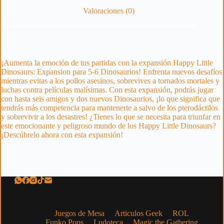
Valoraciones (0)
¡Aumenta la emoción de tus partidas con la expansión Happy Little
Dinosaurs: Expansion para 5-6 Dinosaurios! Enfrenta nuevos desafíos
mientras evitas a los pollos asesinos, sobrevives a tornados mortales y
luchas contra películas malísimas. Con esta expansión, podrás jugar
con hasta seis amigos y dos nuevos Dinosaurios, ¡lo que significa que
tendrás más competencia para mantenerte a salvo de los pterodáctilos
y sobrevivir a los desastres! ¿Tienes lo que se necesita para triunfar en
este emocionante y peligroso mundo de los Happy Little Dinosaurs?
¡Descúbrelo ahora con esta expansión!
Juegos de Mesa
Articulos Geek
ROL
Funko Pops
Ludoteca
Magic the Gathering