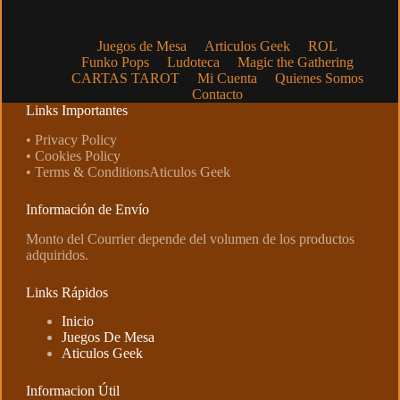
Juegos de Mesa
Articulos Geek
ROL
Funko Pops
Ludoteca
Magic the Gathering
CARTAS TAROT
Mi Cuenta
Quienes Somos
Contacto
Links Importantes
• Privacy Policy
• Cookies Policy
• Terms & ConditionsAticulos Geek
Información de Envío
Monto del Courrier depende del volumen de los productos
adquiridos.
Links Rápidos
Inicio
Juegos De Mesa
Aticulos Geek
Informacion Útil