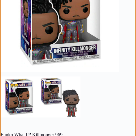
Funko What If? Killmonger 969