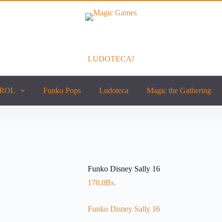
LUDOTECA!
ROL
Funko Pops
Ludoteca
Magic the Gathering
Funko Disney Sally 16
170.0
Bs.
Funko Disney Sally 16