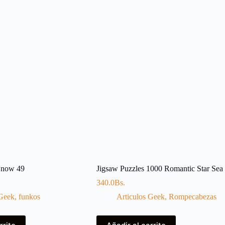
Snow 49
Jigsaw Puzzles 1000 Romantic Star Sea
340.0
Bs.
 Geek
,
funkos
Articulos Geek
,
Rompecabezas