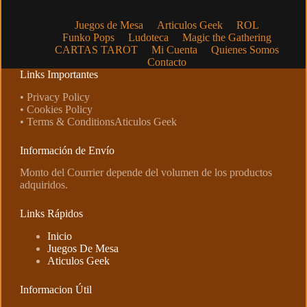
Juegos de Mesa
Articulos Geek
ROL
Funko Pops
Ludoteca
Magic the Gathering
CARTAS TAROT
Mi Cuenta
Quienes Somos
Contacto
Links Importantes
• Privacy Policy
• Cookies Policy
• Terms & ConditionsAticulos Geek
Información de Envío
Monto del Courrier depende del volumen de los productos
adquiridos.
Links Rápidos
Inicio
Juegos De Mesa
Aticulos Geek
Informacion Útil