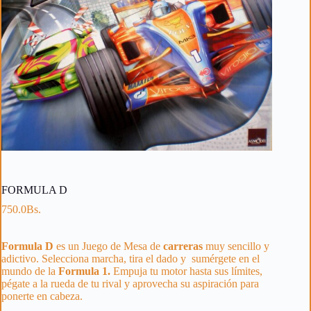
FORMULA D
750.0
Bs.
Formula D
es un Juego de Mesa de
carreras
muy sencillo y
adictivo. Selecciona marcha, tira el dado y sumérgete en el
mundo de la
Formula 1.
Empuja tu motor hasta sus límites,
pégate a la rueda de tu rival y aprovecha su aspiración para
ponerte en cabeza.