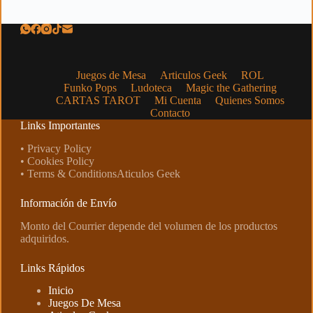
Juegos de Mesa
Articulos Geek
ROL
Funko Pops
Ludoteca
Magic the Gathering
CARTAS TAROT
Mi Cuenta
Quienes Somos
Contacto
Links Importantes
• Privacy Policy
• Cookies Policy
• Terms & ConditionsAticulos Geek
Información de Envío
Monto del Courrier depende del volumen de los productos
adquiridos.
Links Rápidos
Inicio
Juegos De Mesa