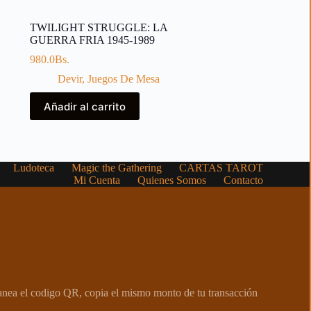
TWILIGHT STRUGGLE: LA
GUERRA FRIA 1945-1989
980.0
Bs.
Devir
,
Juegos De Mesa
Añadir al carrito
Ludoteca
Magic the Gathering
CARTAS TAROT
Mi Cuenta
Quienes Somos
Contacto
canea el codigo QR, copia el mismo monto de tu transacción