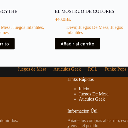
 SCYTHE
EL MOSTRUO DE COLORES
440.0
Bs.
 Mesa
,
Juegos Infantiles
,
Devir
,
Juegos De Mesa
,
Juegos
Games
Infantiles
rrito
Añadir al carrito
Juegos de Mesa
Articulos Geek
ROL
Funko Pops
Links Rápidos
Inicio
Juegos De Mesa
Aticulos Geek
Informacion Útil
dquiridos.
Añade tus compras al carrito, es
y envia el pedido.