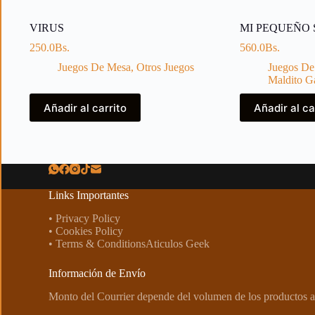
VIRUS
MI PEQUEÑO
250.0
Bs.
560.0
Bs.
Juegos De Mesa
,
Otros Juegos
Juegos De
Maldito 
Añadir al carrito
Añadir al ca
Links Importantes
• Privacy Policy
• Cookies Policy
• Terms & ConditionsAticulos Geek
Información de Envío
Monto del Courrier depende del volumen de los productos a