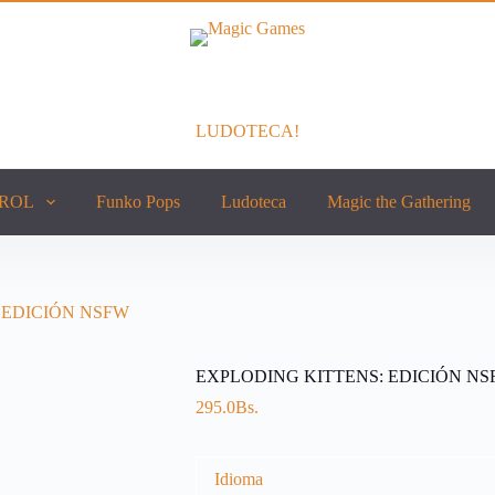
LUDOTECA!
ROL
Funko Pops
Ludoteca
Magic the Gathering
 EDICIÓN NSFW
EXPLODING KITTENS: EDICIÓN N
295.0
Bs.
Idioma