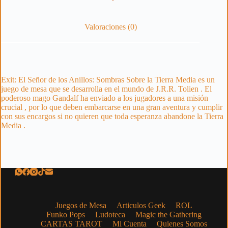
Valoraciones (0)
Exit: El Señor de los Anillos: Sombras Sobre la Tierra Media es un
juego de mesa que se desarrolla en el mundo de J.R.R. Tolien . El
poderoso mago Gandalf ha enviado a los jugadores a una misión
crucial , por lo que deben embarcarse en una gran aventura y cumplir
con sus encargos si no quieren que toda esperanza abandone la Tierra
Media .
Juegos de Mesa
Articulos Geek
ROL
Funko Pops
Ludoteca
Magic the Gathering
CARTAS TAROT
Mi Cuenta
Quienes Somos