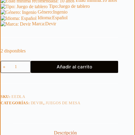
Edad mínima:
10 años
Tipo:
Juego de tablero
Género:
Ingenio
Idioma:
Español
Marca:
Devir
2 disponibles
Exit:
Añadir al carrito
El
Señor
de
los
Anillos:
Sombras
SKU:
EEDLA
Sobre
CATEGORÍAS:
DEVIR
,
JUEGOS DE MESA
la
Tierra
Media
cantidad
Descripción