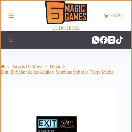
S
a
0.0
Bs.
l
Carro
t
de
a
LUDOTECA!
compra
r
a
l
c
o
n
t
Inicio
Juegos De Mesa
Devir
e
Exit: El Señor de los Anillos: Sombras Sobre la Tierra Media
n
i
d
o