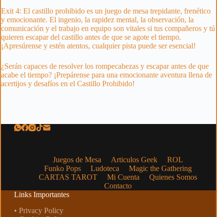
Exit 4: El castillo prohibido es un juego de mesa trepidante, frenético
y emocionante. El ingenio, la rapidez mental, la observación, la
comunicación y el trabajo en equipo son vitales si tus compañeros y tú
quieren escapar del castillo antes de que se agote el tiempo.
¡Apresúrense y estén atentos, cualquier pista puede ser esencial!
¿Serán capaces de resolver los rompecabezas y escapar antes de que
acabe el tiempo? ¡Prepárense para una emocionante aventura llena de
acertijos y desafíos en el Castillo Prohibido!
Juegos de Mesa
Articulos Geek
ROL
Funko Pops
Ludoteca
Magic the Gathering
CARTAS TAROT
Mi Cuenta
Quienes Somos
Contacto
Links Importantes
• Privacy Policy