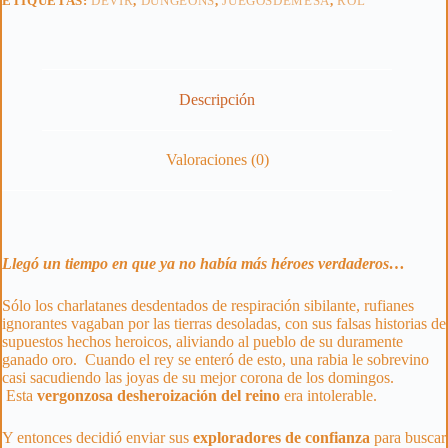
ETIQUETAS:
DEVIR
,
DUNGEONS
,
JUEGOSDEMESA
,
ROL
Descripción
Valoraciones (0)
Llegó un tiempo en que ya no había más héroes verdaderos…
Sólo los charlatanes desdentados de respiración sibilante, rufianes
ignorantes vagaban por las tierras desoladas, con sus falsas historias de
supuestos hechos heroicos, aliviando al pueblo de su duramente
ganado oro. Cuando el rey se enteró de esto, una rabia le sobrevino
casi sacudiendo las joyas de su mejor corona de los domingos.
Esta
vergonzosa desheroización del reino
era intolerable.
Y entonces decidió enviar sus
exploradores de confianza
para buscar