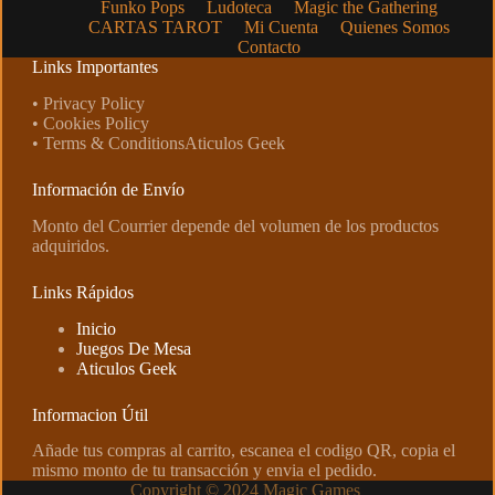
Funko Pops
Ludoteca
Magic the Gathering
CARTAS TAROT
Mi Cuenta
Quienes Somos
Contacto
Links Importantes
• Privacy Policy
• Cookies Policy
• Terms & ConditionsAticulos Geek
Información de Envío
Monto del Courrier depende del volumen de los productos
adquiridos.
Links Rápidos
Inicio
Juegos De Mesa
Aticulos Geek
Informacion Útil
Añade tus compras al carrito, escanea el codigo QR, copia el
mismo monto de tu transacción y envia el pedido.
Copyright © 2024 Magic Games