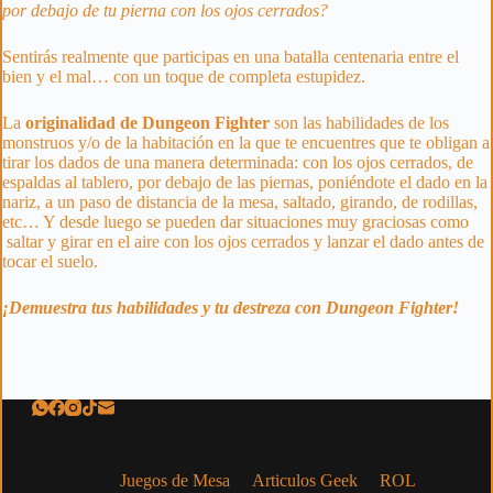
por debajo de tu pierna con los ojos cerrados?
Sentirás realmente que participas en una batalla centenaria entre el
bien y el mal… con un toque de completa estupidez.
La
originalidad de Dungeon Fighter
son las habilidades de los
monstruos y/o de la habitación en la que te encuentres que te obligan a
tirar los dados de una manera determinada: con los ojos cerrados, de
espaldas al tablero, por debajo de las piernas, poniéndote el dado en la
nariz, a un paso de distancia de la mesa, saltado, girando, de rodillas,
etc… Y desde luego se pueden dar situaciones muy graciosas como
saltar y girar en el aire con los ojos cerrados y lanzar el dado antes de
tocar el suelo.
¡Demuestra tus habilidades y tu destreza con Dungeon Fighter!
Juegos de Mesa
Articulos Geek
ROL