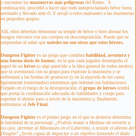
y encontrar las
mazmorras más peligrosas
del Reino. A
continuación, procedió a hacer que todo autoproclamado héroe fuera
arrestado y llevado ante él. Y arrojó a estos maleantes a las mazmorras
en pequeños grupos.
Allí, ellos deberían demostrar su temple de héroe o bien abonar los
hongos viscosos con sus cuerpos en descomposición. Puede que se
sorprendan al saber que
ustedes no son otros que estos héroes.
Dungeon Fighter
es un juego que combina
habilidad, aventura y
una buena dosis de humor
, en la que cada jugador desempeña el
papel de un
héroe
(o algo parecido a la idea general de todos modos)
que se aventurará con su grupo para explorar la mazmorra y se
enfrentará a las hordas de grotescos (y en la mayoría de los casos
ligeramente trastornados) monstruos que infestan sus habitaciones.
Forjado en el fuego de la desesperación, el
grupo de héroes
tendrá
que portar la combinación adecuada de habilidades y coraje para
soportar el abrirse paso a través de la mazmorra y, finalmente,
enfrentarse al
Jefe Final.
Dungeon Fighter
es el primer juego en el que tu destreza determina
la habilidad de tu personaje.
¿Podrás matar a Medusa sin mirarle a
los ojos, derrotar al Minotauro en el Laberinto, o resistir el aliento del
Dragón? ¿Serás capaz de impactar a un objetivo lanzando el dado