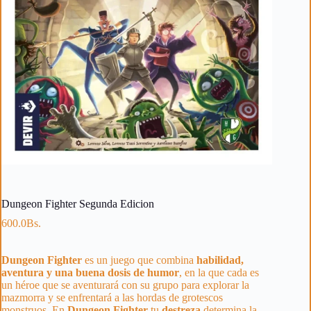
Dungeon Fighter Segunda Edicion
600.0
Bs.
Dungeon Fighter
es un juego que combina
habilidad,
aventura y una buena dosis de humor
, en la que cada es
un héroe que se aventurará con su grupo para explorar la
mazmorra y se enfrentará a las hordas de grotescos
monstruos. En
Dungeon Fighter
tu
destreza
determina la