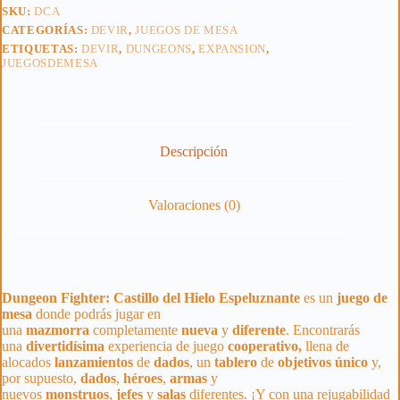
SKU:
DCA
CATEGORÍAS:
DEVIR
,
JUEGOS DE MESA
ETIQUETAS:
DEVIR
,
DUNGEONS
,
EXPANSION
,
JUEGOSDEMESA
Descripción
Valoraciones (0)
Dungeon Fighter: Castillo del Hielo Espeluznante
es un
juego de
mesa
donde podrás jugar en
una
mazmorra
completamente
nueva
y
diferente
. Encontrarás
una
divertidísima
experiencia de juego
cooperativo,
llena de
alocados
lanzamientos
de
dados
, un
tablero
de
objetivos
único
y,
por supuesto,
dados
,
héroes
,
armas
y
nuevos
monstruos
,
jefes
y
salas
diferentes. ¡Y con una rejugabilidad