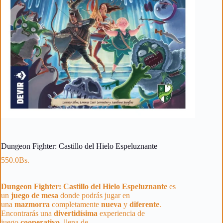
Dungeon Fighter: Castillo del Hielo Espeluznante
550.0
Bs.
Dungeon Fighter: Castillo del Hielo Espeluznante
es
un
juego de mesa
donde podrás jugar en
una
mazmorra
completamente
nueva
y
diferente
.
Encontrarás una
divertidísima
experiencia de
juego
cooperativo,
llena de