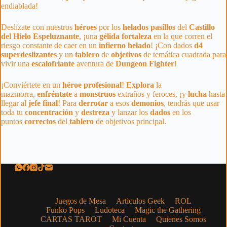
endiablada!
Deslízate con nuestros
héroes
por los
helados
pasillos
del
Castillo
del Hielo Espeluznante
, ¡una
gélida
fortaleza
en la que corren el
riesgo constante de caer en un
infierno
helado
! ¡Con dados
d4
superdeslizantes
y un
tablero
de
objetivos
de temática cuadrada para
vivir una
escalofriante
aventura de
Dungeon
Fighter
!
¡Conviértete en un
héroe
profesional
!
Explora
la
mazmorra,
enfréntate
a
monstruos
extraños y feroces, ¡y
lucha
hasta
llegar al
jefe
final
! Para
derrotar
a esos
demonios
, tendrás que usar
toda tu
concentración
y
destreza
y lanzar los
dados
en los
puntos
correctos
del
tablero
de objetivos principal.
Juegos de Mesa
Articulos Geek
ROL
Funko Pops
Ludoteca
Magic the Gathering
CARTAS TAROT
Mi Cuenta
Quienes Somos