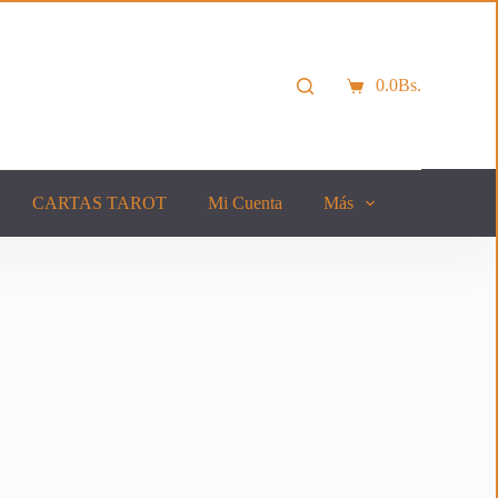
0.0
Bs.
Carro
de
compra
CARTAS TAROT
Mi Cuenta
Más