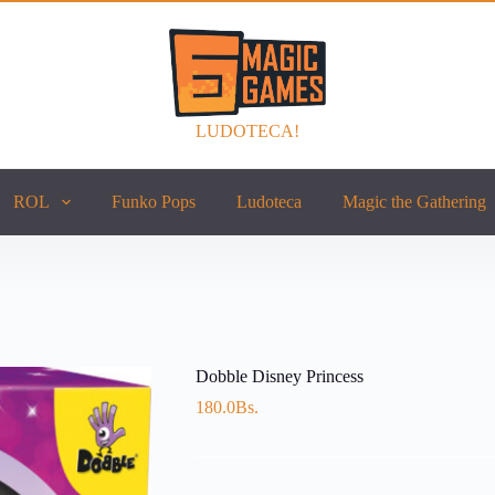
LUDOTECA!
ROL
Funko Pops
Ludoteca
Magic the Gathering
Dobble Disney Princess
180.0
Bs.