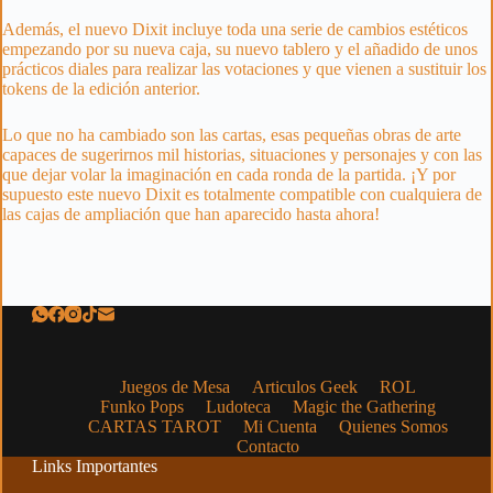
Además, el nuevo Dixit incluye toda una serie de cambios estéticos
empezando por su nueva caja, su nuevo tablero y el añadido de unos
prácticos diales para realizar las votaciones y que vienen a sustituir los
tokens de la edición anterior.
Lo que no ha cambiado son las cartas, esas pequeñas obras de arte
capaces de sugerirnos mil historias, situaciones y personajes y con las
que dejar volar la imaginación en cada ronda de la partida. ¡Y por
supuesto este nuevo Dixit es totalmente compatible con cualquiera de
las cajas de ampliación que han aparecido hasta ahora!
Juegos de Mesa
Articulos Geek
ROL
Funko Pops
Ludoteca
Magic the Gathering
CARTAS TAROT
Mi Cuenta
Quienes Somos
Contacto
Links Importantes