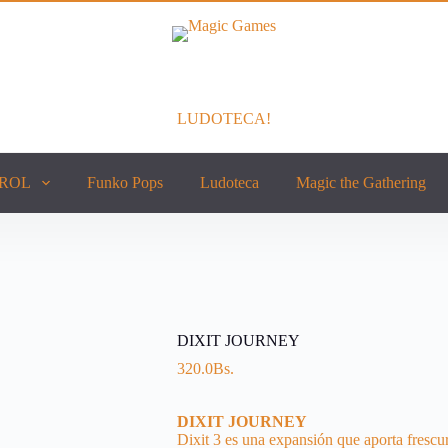
LUDOTECA!
ROL
Funko Pops
Ludoteca
Magic the Gathering
DIXIT JOURNEY
320.0
Bs.
DIXIT JOURNEY
Dixit 3 es una expansión que aporta frescur