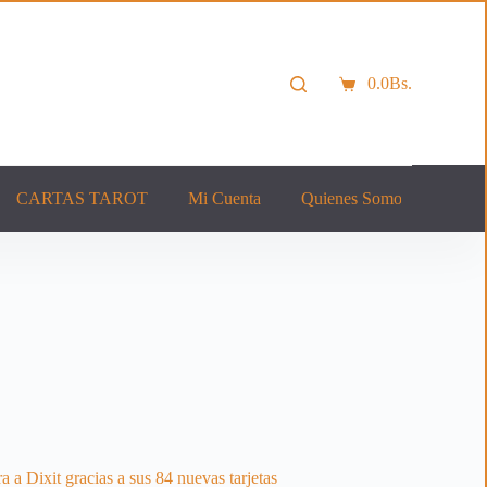
0.0
Bs.
Carro
de
compra
CARTAS TAROT
Mi Cuenta
Quienes Somos
Cont
a a Dixit gracias a sus 84 nuevas tarjetas