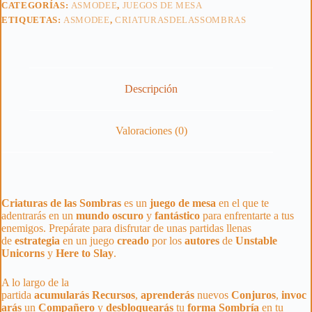
CATEGORÍAS:
ASMODEE
,
JUEGOS DE MESA
ETIQUETAS:
ASMODEE
,
CRIATURASDELASSOMBRAS
Descripción
Valoraciones (0)
Criaturas de las Sombras
es un
juego de mesa
en el que te
adentrarás en un
mundo
oscuro
y
fantástico
para enfrentarte a tus
enemigos. Prepárate para disfrutar de unas partidas llenas
de
estrategia
en un juego
creado
por los
autores
de
Unstable
Unicorns
y
Here to Slay
.
A lo largo de la
partida
acumularás
Recursos
,
aprenderás
nuevos
Conjuros
,
invoc
arás
un
Compañero
y
desbloquearás
tu
forma
Sombría
en tu