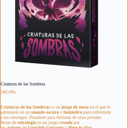
Criaturas de las Sombras
540.0
Bs.
Criaturas de las Sombras
es un
juego de mesa
en el que te
adentrarás en un
mundo
oscuro
y
fantástico
para enfrentarte
a tus enemigos. Prepárate para disfrutar de unas partidas
llenas de
estrategia
en un juego
creado
por
los
autores
de
Unstable Unicorns
y
Here to Slay