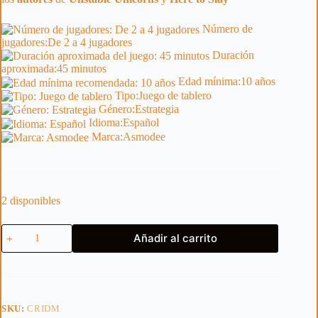
Número de
jugadores:
De 2 a 4 jugadores
Duración
aproximada:
45 minutos
Edad mínima:
10 años
Tipo:
Juego de tablero
Género:
Estrategia
Idioma:
Español
Marca:
Asmodee
2 disponibles
Criaturas
Añadir al carrito
de
las
Sombras
cantidad
SKU:
CRIDM