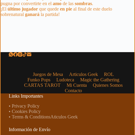
pugna por convertirte en el
amo
de las
sombras
.
¡El
último
jugador
que quede
en
pie
al final de este duelo
sobrenatural
ganará
la partida!
Juegos de Mesa
Articulos Geek
ROL
Funko Pops
Ludoteca
Magic the Gathering
CARTAS TAROT
Mi Cuenta
Quienes Somos
Contacto
Links Importantes
• Privacy Policy
• Cookies Policy
• Terms & ConditionsAticulos Geek
Información de Envío