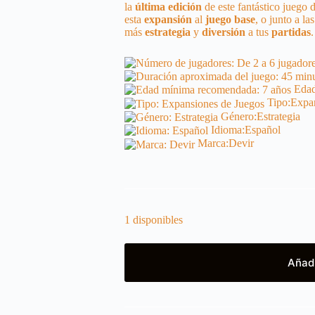
la
última
edición
de este fantástico juego 
esta
expansión
al
juego
base
, o junto a la
más
estrategia
y
diversión
a tus
partidas
.
Edad
Tipo:
Expan
Género:
Estrategia
Idioma:
Español
Marca:
Devir
1 disponibles
Añadi