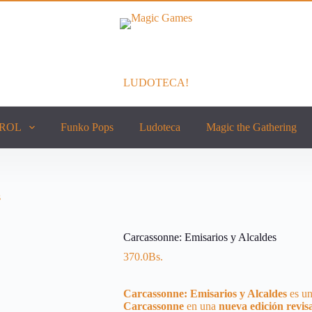
LUDOTECA!
ROL
Funko Pops
Ludoteca
Magic the Gathering
s
Carcassonne: Emisarios y Alcaldes
370.0
Bs.
Carcassonne: Emisarios y Alcaldes
es u
Carcassonne
en una
nueva
edición
revis