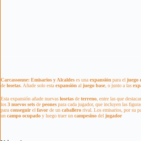
Carcassonne: Emisarios y Alcaldes
es una
expansión
para el
juego 
de
losetas
. Añade solo esta
expansión
al
juego
base
, o junto a las
exp
Esta expansión añade nuevas
losetas
de
terreno
, entre las que destac
los
3
nuevos
sets
de
peones
para cada jugador, que incluyen las figura
para
conseguir
el
favor
de un
caballero
rival. Los emisarios, por su 
un
campo
ocupado
y luego traer un
campesino
del
jugador