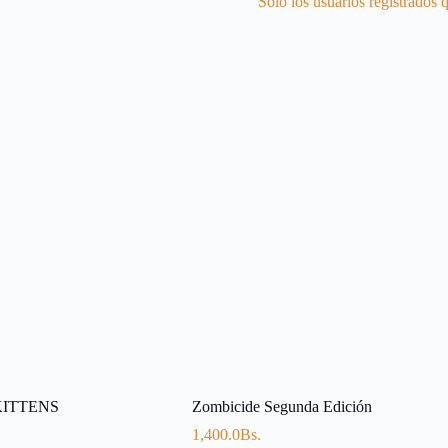
Solo los usuarios registrados
KITTENS
Zombicide Segunda Edición
1,400.0
Bs.