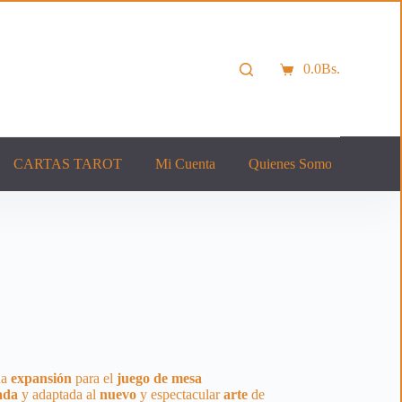
0.0
Bs.
Carro
de
compra
CARTAS TAROT
Mi Cuenta
Quienes Somos
Cont
na
expansión
para el
juego de mesa
ada
y adaptada al
nuevo
y espectacular
arte
de