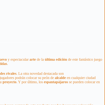
uevo
y espectacular
arte
de la
última
edición
de este fantástico juego
tidas
.
ldes
rivales
. La otra novedad destacada son
s jugadores podrán colocar su peón de
alcalde
en cualquier ciudad
su
proyecto
. Y por último, los
espantapájaros
se pueden colocar en