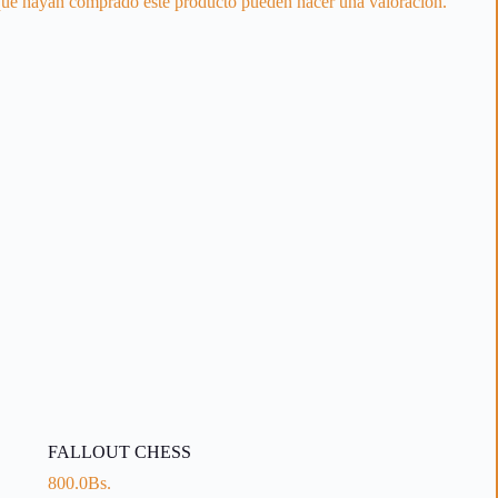
 que hayan comprado este producto pueden hacer una valoración.
FALLOUT CHESS
800.0
Bs.