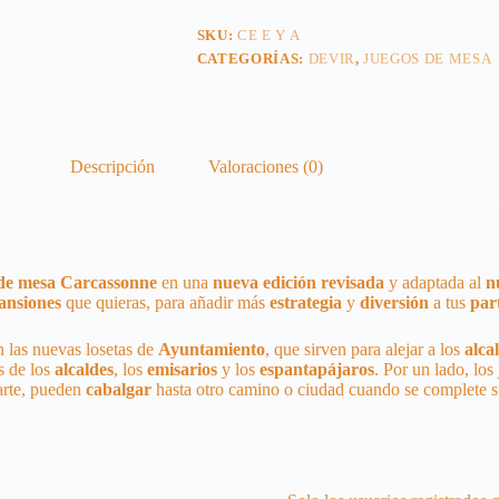
SKU:
CE E Y A
CATEGORÍAS:
DEVIR
,
JUEGOS DE MESA
Descripción
Valoraciones (0)
de mesa Carcassonne
en una
nueva
edición
revisada
y adaptada al
n
ansiones
que quieras, para añadir más
estrategia
y
diversión
a tus
par
an las nuevas losetas de
Ayuntamiento
, que sirven para alejar a los
alca
s de los
alcaldes
, los
emisarios
y los
espantapájaros
. Por un lado, lo
parte, pueden
cabalgar
hasta otro camino o ciudad cuando se complete 