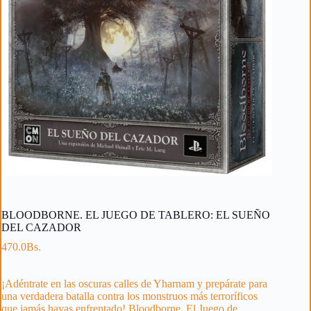
BLOODBORNE. EL JUEGO DE TABLERO: EL SUEÑO
DEL CAZADOR
470.0
Bs.
¡Adéntrate en las oscuras calles de Yharnam y prepárate para
una verdadera batalla contra los monstruos más terroríficos
que jamás hayas enfrentado! Bloodborne. El Juego de