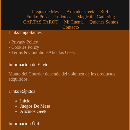
Juegos de Mesa
Articulos Geek
ROL
Funko Pops
Ludoteca
Magic the Gathering
CARTAS TAROT
Mi Cuenta
Quienes Somos
Contacto
Links Importantes
• Privacy Policy
• Cookies Policy
• Terms & ConditionsAticulos Geek
Información de Envío
Monto del Courrier depende del volumen de los productos
adquiridos.
Links Rápidos
Inicio
Juegos De Mesa
Aticulos Geek
Informacion Útil