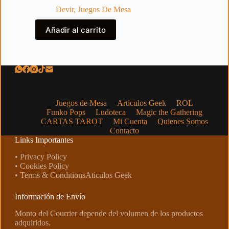
Devir
,
Juegos De Mesa
Añadir al carrito
Juegos de Mesa
Articulos Geek
ROL
Funko Pops
Ludoteca
Magic the Gathering
CARTAS TAROT
Mi Cuenta
Quienes Somos
Contacto
Links Importantes
• Privacy Policy
• Cookies Policy
• Terms & ConditionsAticulos Geek
Información de Envío
Monto del Courrier depende del volumen de los productos
adquiridos.