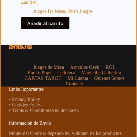
440.0
Bs.
Juegos De Mesa
,
Otros Juegos
Añadir al carrito
Juegos de Mesa
Articulos Geek
ROL
Funko Pops
Ludoteca
Magic the Gathering
CARTAS TAROT
Mi Cuenta
Quienes Somos
Contacto
Links Importantes
• Privacy Policy
• Cookies Policy
• Terms & ConditionsAticulos Geek
Información de Envío
Monto del Courrier depende del volumen de los productos