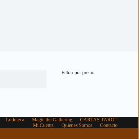
Filtrar por precio
Ludoteca
Magic the Gathering
CARTAS TAROT
Mi Cuenta
Quienes Somos
Contacto