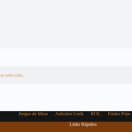
tu selección.
Juegos de Mesa
Articulos Geek
ROL
Funko Pops
Links Rápidos