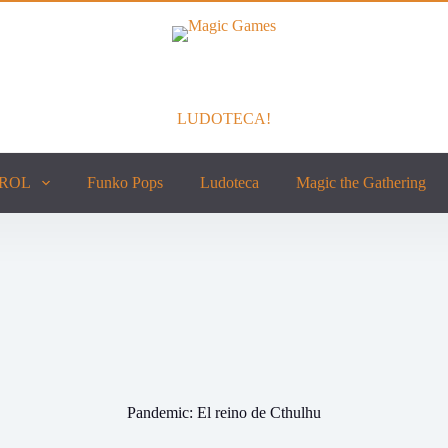
LUDOTECA!
ROL
Funko Pops
Ludoteca
Magic the Gathering
Pandemic: El reino de Cthulhu