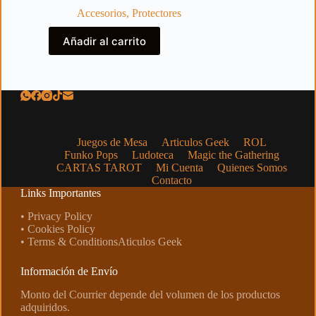
Accesorios
,
Protectores
Añadir al carrito
Juegos de Mesa
Articulos Geek
ROL
Funko Pops
Ludoteca
Magic the Gathering
CARTAS TAROT
Mi Cuenta
Quienes Somos
Contacto
Links Importantes
• Privacy Policy
• Cookies Policy
• Terms & ConditionsAticulos Geek
Información de Envío
Monto del Courrier depende del volumen de los productos
adquiridos.