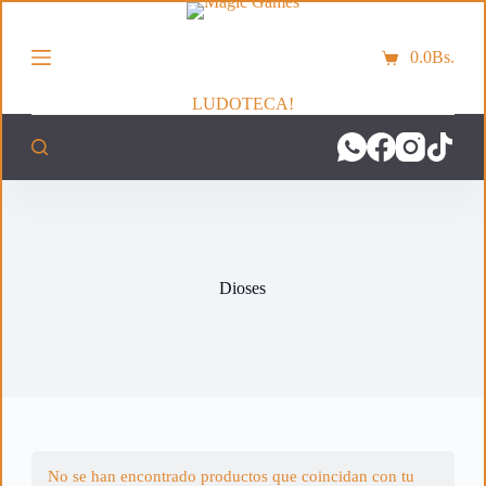
S
a
0.0
Bs.
l
Carro
t
de
a
LUDOTECA!
compra
r
a
l
c
o
n
t
e
n
Dioses
i
d
o
No se han encontrado productos que coincidan con tu