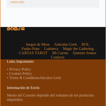
selección.
Juegos de Mesa
Articulos Geek
ROL
Funko Pops
Ludoteca
Magic the Gathering
CARTAS TAROT
Mi Cuenta
Quienes Somos
Contacto
Links Importantes
• Privacy Policy
• Cookies Policy
• Terms & ConditionsAticulos Geek
Información de Envío
Monto del Courrier depende del volumen de los productos
adquiridos.